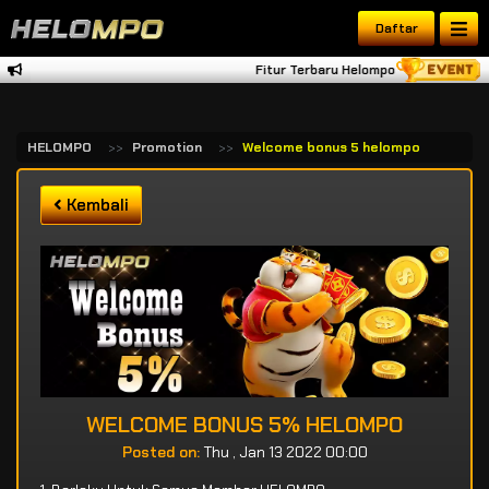
Daftar
Fitur Terbaru Helompo Tambah Dana D
HELOMPO
Promotion
Welcome bonus 5 helompo
Kembali
WELCOME BONUS 5% HELOMPO
Posted on:
Thu , Jan 13 2022 00:00