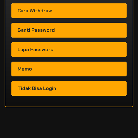
Cara Withdraw
Ganti Password
Lupa Password
Memo
Tidak Bisa Login