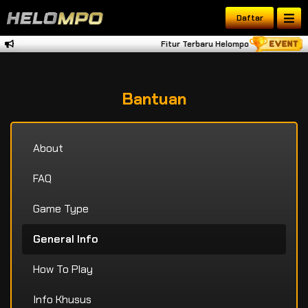
Daftar
Fitur Terbaru Helompo Tambah Dana D
Bantuan
About
FAQ
Game Type
General Info
How To Play
Info Khusus