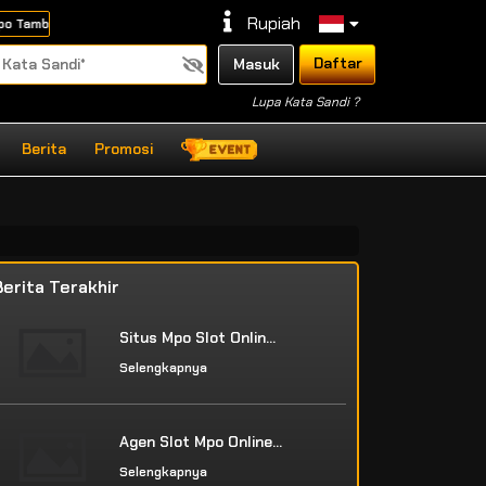
Rupiah
Tambah Dana Dengan Deposit Instan Hanya Dalam Hitungan Detik Saja
Daftar
Masuk
Lupa Kata Sandi ?
Berita
Promosi
Berita Terakhir
Situs Mpo Slot Onlin...
Selengkapnya
Agen Slot Mpo Online...
Selengkapnya