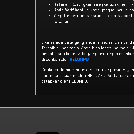
Referal
: Kosongkan saja jika tidak memiliki
Kode Verifikasi
: Isi kode yang muncul di 
Yang terakhir anda harus ceklis atau centa
18 tahun.
Jika semua data yang anda isi seusai dan vali
Terbaik di Indonesia. Anda bisa langsung melak
pindah dana ke provider yang anda ingin mainka
di berikan oleh
HELOMPO
.
Ketika anda memindahkan dana ke provider yan
sudah di sediakan oleh HELOMPO. Anda berhak
tetapkan oleh HELOMPO.