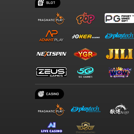
SLOT
CASINO