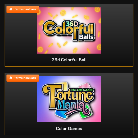
Permainan Baru
36d Colorful Ball
Permainan Baru
Color Games