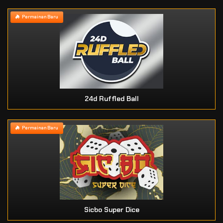
Permainan Baru
24d Ruffled Ball
Permainan Baru
Sicbo Super Dice