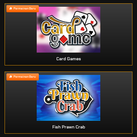
Permainan Baru
Card Games
Permainan Baru
Fish Prawn Crab