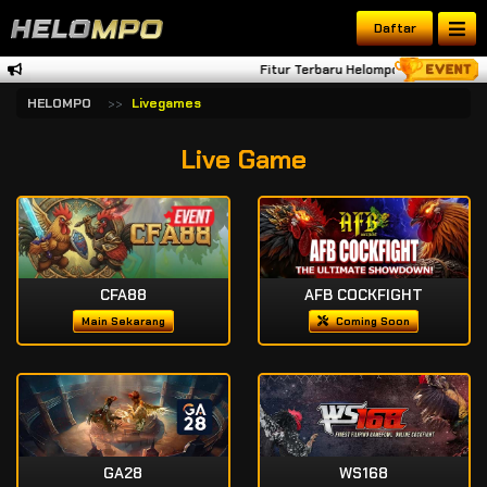
Daftar
Fitur Terbaru Helompo Tambah Dana 
HELOMPO
Livegames
Live Game
CFA88
AFB COCKFIGHT
Main Sekarang
Coming Soon
GA28
WS168