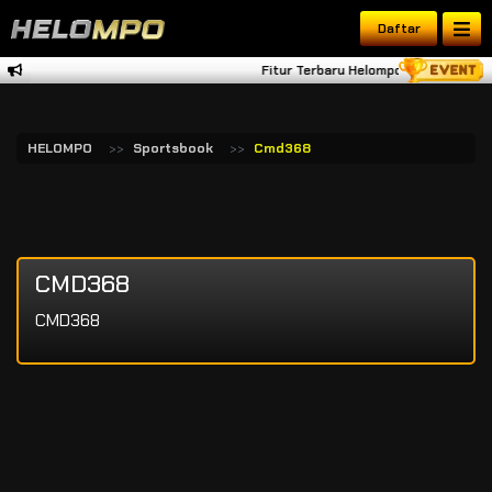
Daftar
Fitur Terbaru Helompo Tambah Dana 
HELOMPO
Sportsbook
Cmd368
CMD368
CMD368