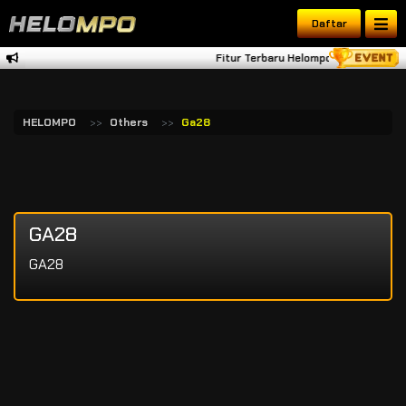
Daftar
Fitur Terbaru Helompo Tambah Dana 
HELOMPO
Others
Ga28
GA28
GA28